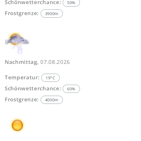
Schönwetterchance:
50%
Frostgrenze:
3900m
Nachmittag,
07.08.2026
Temperatur:
19°C
Schönwetterchance:
60%
Frostgrenze:
4000m