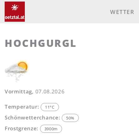
WETTER
HOCHGURGL
Vormittag,
07.08.2026
Temperatur:
11°C
Schönwetterchance:
50%
Frostgrenze:
3900m