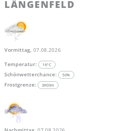
LÄNGENFELD
Vormittag,
07.08.2026
Temperatur:
16°C
Schönwetterchance:
50%
Frostgrenze:
3900m
Nachmittag,
07.08.2026