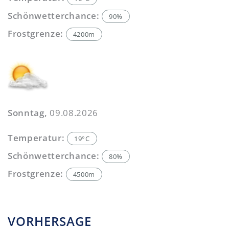
Schönwetterchance:
90%
Frostgrenze:
4200m
Sonntag,
09.08.2026
Temperatur:
19°C
Schönwetterchance:
80%
Frostgrenze:
4500m
VORHERSAGE